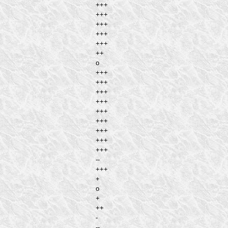
+++
+++
+++
+++
+++
++
o
+++
+++
+++
+++
+++
+++
+++
+++
+++
--
+++
+
o
+
++
-
--