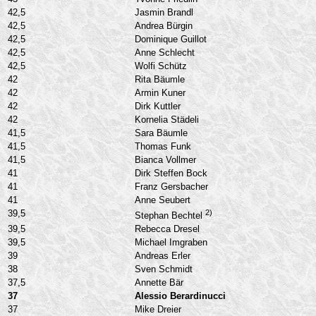
42,5
Jasmin Brandl
42,5
Andrea Bürgin
42,5
Dominique Guillot
42,5
Anne Schlecht
42,5
Wolfi Schütz
42
Rita Bäumle
42
Armin Kuner
42
Dirk Kuttler
42
Kornelia Städeli
41,5
Sara Bäumle
41,5
Thomas Funk
41,5
Bianca Vollmer
41
Dirk Steffen Bock
41
Franz Gersbacher
41
Anne Seubert
39,5
2)
Stephan Bechtel
39,5
Rebecca Dresel
39,5
Michael Imgraben
39
Andreas Erler
38
Sven Schmidt
37,5
Annette Bär
37
Alessio Berardinucci
37
Mike Dreier