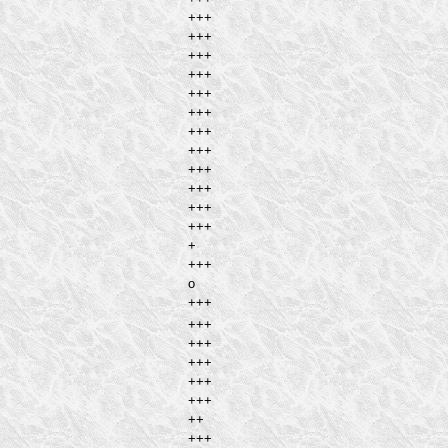
+++
+++
+++
+++
+++
+++
+++
+++
+++
+++
+++
+++
+
+++
o
+++
+++
+++
+++
+++
+++
++
+++