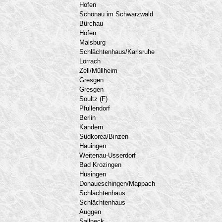
Hofen
Schönau im Schwarzwald
Bürchau
Hofen
Malsburg
Schlächtenhaus/Karlsruhe
Lörrach
Zell/Müllheim
Gresgen
Gresgen
Soultz (F)
Pfullendorf
Berlin
Kandern
Südkorea/Binzen
Hauingen
Weitenau-Usserdorf
Bad Krozingen
Hüsingen
Donaueschingen/Mappach
Schlächtenhaus
Schlächtenhaus
Auggen
Sallneck