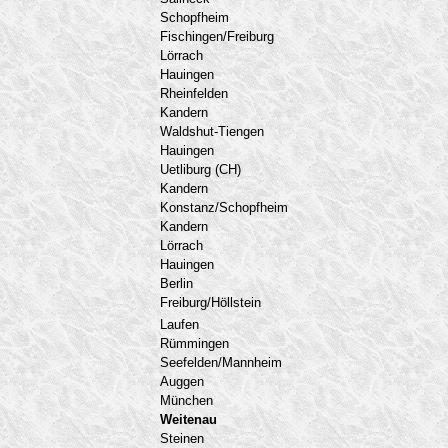
Schopfheim
Fischingen/Freiburg
Lörrach
Hauingen
Rheinfelden
Kandern
Waldshut-Tiengen
Hauingen
Uetliburg (CH)
Kandern
Konstanz/Schopfheim
Kandern
Lörrach
Hauingen
Berlin
Freiburg/Höllstein
Laufen
Rümmingen
Seefelden/Mannheim
Auggen
München
Weitenau
Steinen