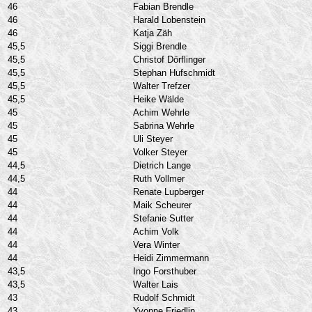
46
Fabian Brendle
46
Harald Lobenstein
46
Katja Zäh
45,5
Siggi Brendle
45,5
Christof Dörflinger
45,5
Stephan Hufschmidt
45,5
Walter Trefzer
45,5
Heike Wälde
45
Achim Wehrle
45
Sabrina Wehrle
45
Uli Steyer
45
Volker Steyer
44,5
Dietrich Lange
44,5
Ruth Vollmer
44
Renate Lupberger
44
Maik Scheurer
44
Stefanie Sutter
44
Achim Volk
44
Vera Winter
44
Heidi Zimmermann
43,5
Ingo Forsthuber
43,5
Walter Lais
43
Rudolf Schmidt
43
Yvonne Friedlin