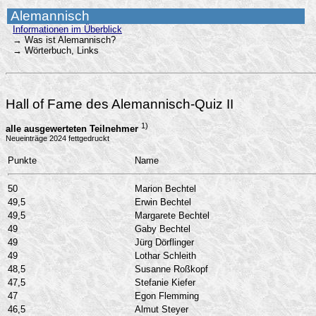
Alemannisch
Informationen im Überblick
→ Was ist Alemannisch?
→ Wörterbuch, Links
Hall of Fame des Alemannisch-Quiz II
1)
alle ausgewerteten Teilnehmer
Neueinträge 2024 fettgedruckt
Punkte
Name
50
Marion Bechtel
49,5
Erwin Bechtel
49,5
Margarete Bechtel
49
Gaby Bechtel
49
Jürg Dörflinger
49
Lothar Schleith
48,5
Susanne Roßkopf
47,5
Stefanie Kiefer
47
Egon Flemming
46,5
Almut Steyer