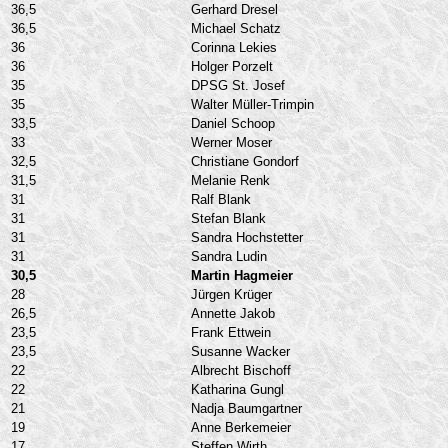
36,5
Gerhard Dresel
36,5
Michael Schatz
36
Corinna Lekies
36
Holger Porzelt
35
DPSG St. Josef
35
Walter Müller-Trimpin
33,5
Daniel Schoop
33
Werner Moser
32,5
Christiane Gondorf
31,5
Melanie Renk
31
Ralf Blank
31
Stefan Blank
31
Sandra Hochstetter
31
Sandra Ludin
30,5
Martin Hagmeier
28
Jürgen Krüger
26,5
Annette Jakob
23,5
Frank Ettwein
23,5
Susanne Wacker
22
Albrecht Bischoff
22
Katharina Gungl
21
Nadja Baumgartner
19
Anne Berkemeier
17
Steffen Wirth