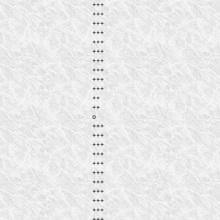
+++
+++
+++
+++
+++
+++
+++
+++
+++
+++
++
++
o
+++
+++
+++
+++
+++
+++
+++
+++
+++
+++
+++