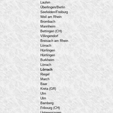
Laufen
Überlingen/Berlin
Seefelden/Freiburg
Weil am Rhein
Brombach
Mannheim
Bettingen (CH)
Villingendorf
Breisach am Rhein
Lörrach
Hürrlingen
Hürrlingen
Burkheim
Lörrach
Lörrach
Riegel
March
Baar
Kreta (GR)
Ulm
Ulm
Bamberg
Fribourg (CH)
Unterensingen