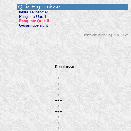
Quiz-Ergebnisse
beste Teilnehmer
Rangliste Quiz I
Rangliste Quiz II
Gesamtübersicht
letzte Aktualisierung 28.07.2024
Kenntnisse
+++
+++
+++
+++
+++
+++
+++
+++
+++
++