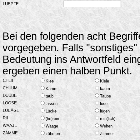
LUEPFE
Bei den folgenden acht Begrif
vorgegeben. Falls "sonstiges"
Bedeutung ins Antwortfeld ein
ergeben einen halben Punkt.
CHLII
Klee
Kleie
CHUUM
Kamm
kaum
DUUBE
taub
Taube
LOOSE
lassen
lose
LUEÄGE
Lücke
lügen
RII
(he)rein
rein(lich)
WAAJE
Waage
Wehen
ZÄMME
zähmen
Zimmer