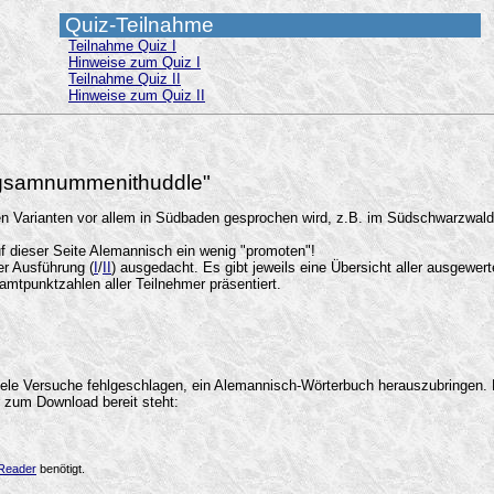
Quiz-Teilnahme
Teilnahme Quiz I
Hinweise zum Quiz I
Teilnahme Quiz II
Hinweise zum Quiz II
ngsamnummenithuddle"
chen Varianten vor allem in Südbaden gesprochen wird, z.B. im Südschwarzwal
f dieser Seite Alemannisch ein wenig "promoten"!
er Ausführung (
I
/
II
) ausgedacht. Es gibt jeweils eine Übersicht aller ausgewert
mtpunktzahlen aller Teilnehmer präsentiert.
viele Versuche fehlgeschlagen, ein Alemannisch-Wörterbuch herauszubringen. D
 zum Download bereit steht:
Reader
benötigt.