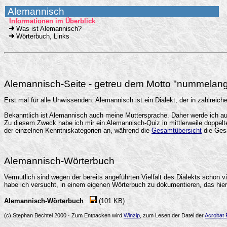
Alemannisch
Informationen im Überblick
Was ist Alemannisch?
Wörterbuch, Links
Alemannisch-Seite - getreu dem Motto "nummela
Erst mal für alle Unwissenden: Alemannisch ist ein Dialekt, der in zahlrei
Bekanntlich ist Alemannisch auch meine Muttersprache. Daher werde ich au
Zu diesem Zweck habe ich mir ein Alemannisch-Quiz in mittlerweile doppelt
der einzelnen Kenntniskategorien an, während die
Gesamtübersicht
die Gesa
Alemannisch-Wörterbuch
Vermutlich sind wegen der bereits angeführten Vielfalt des Dialekts schon 
habe ich versucht, in einem eigenen Wörterbuch zu dokumentieren, das hier
Alemannisch-Wörterbuch
(101 KB)
(c) Stephan Bechtel 2000 · Zum Entpacken wird
Winzip
, zum Lesen der Datei der
Acrobat 